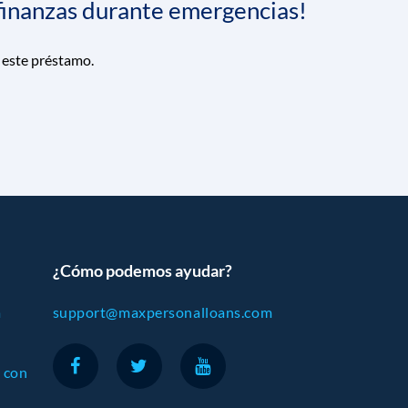
 finanzas durante emergencias!
 este préstamo.
¿Cómo podemos ayudar?
a
support@maxpersonalloans.com
 con