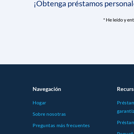
¡Obtenga préstamos personales
*
He leído y en
Navegación
Recurs
Hogar
Préstam
garanti
Sobre nosotras
Préstam
Preguntas más frecuentes
Pequeñ