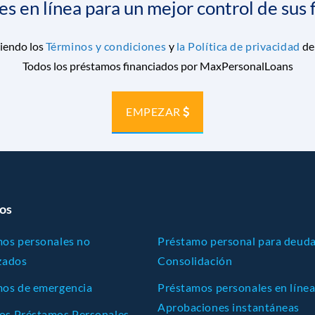
 en línea para un mejor control de sus
tiendo los
Términos y condiciones
y
la Política de privacidad
de
Todos los préstamos financiados por MaxPersonalLoans
EMPEZAR
os
os personales no
Préstamo personal para deud
zados
Consolidación
os de emergencia
Préstamos personales en línea
Aprobaciones instantáneas
os Préstamos Personales