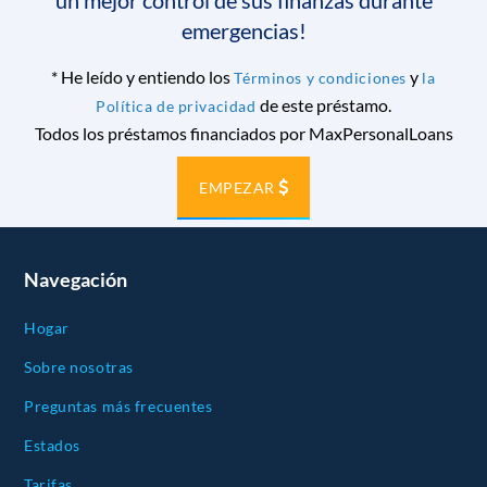
un mejor control de sus finanzas durante
emergencias!
*
He leído y entiendo los
y
Términos y condiciones
la
de este préstamo.
Política de privacidad
Todos los préstamos financiados por MaxPersonalLoans
EMPEZAR
Navegación
Hogar
Sobre nosotras
Preguntas más frecuentes
Estados
Tarifas